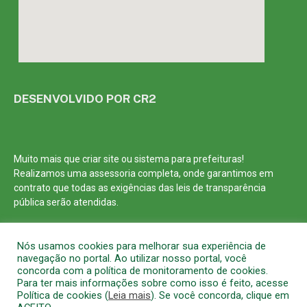
DESENVOLVIDO POR CR2
Muito mais que
criar site
ou
sistema para prefeituras
!
Realizamos uma
assessoria
completa, onde garantimos em
contrato que todas as exigências das
leis de transparência
pública
serão atendidas.
Conheça o
PNTP
e o
Radar da Transparência Pública
Nós usamos cookies para melhorar sua experiência de
navegação no portal. Ao utilizar nosso portal, você
concorda com a política de monitoramento de cookies.
Para ter mais informações sobre como isso é feito, acesse
Política de cookies (
Leia mais
). Se você concorda, clique em
Todos os direitos reservados a Prefeitura Municipal de Barcarena