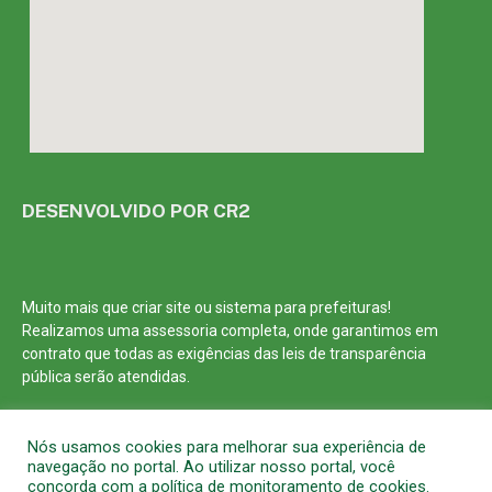
DESENVOLVIDO POR CR2
Muito mais que
criar site
ou
sistema para prefeituras
!
Realizamos uma
assessoria
completa, onde garantimos em
contrato que todas as exigências das
leis de transparência
pública
serão atendidas.
Conheça o
PNTP
e o
Radar da Transparência Pública
Nós usamos cookies para melhorar sua experiência de
navegação no portal. Ao utilizar nosso portal, você
concorda com a política de monitoramento de cookies.