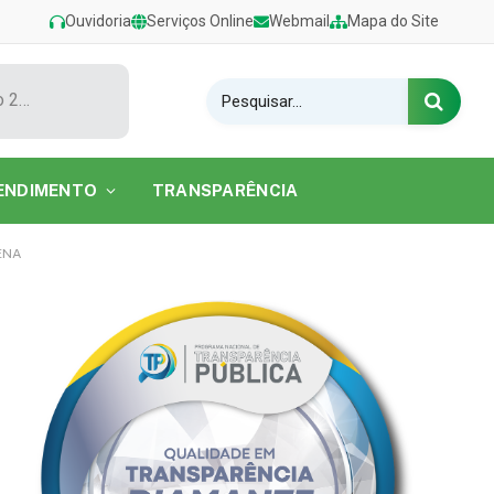
Ouvidoria
Serviços Online
Webmail
Mapa do Site
Show de Tarcísio do Acordeon encerra o Festival de Verão 2026 na Praia do Caripi
ENDIMENTO
TRANSPARÊNCIA
ENA