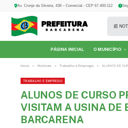
Av. Cronje da Silveira, 438 – Comercial - CEP 67.400-112
Seg
📰 NOT
PÁGINA INICIAL
O MUNICÍPIO
»
»
»
Início
Notícias
Trabalho e Emprego
ALUNOS DE CUR
TRABALHO E EMPREGO
ALUNOS DE CURSO P
VISITAM A USINA DE
BARCARENA