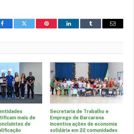
Facebook
Twitter
Pinterest
LinkedIn
Tumblr
E-
mail
 entidades
Secretaria de Trabalho e
tificam mais de
Emprego de Barcarena
oncluintes de
incentiva ações de economia
lificação
solidária em 22 comunidades