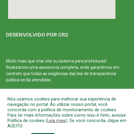
DESENVOLVIDO POR CR2
Muito mais que
criar site
ou
sistema para prefeituras
!
Realizamos uma
assessoria
completa, onde garantimos em
contrato que todas as exigências das
leis de transparência
pública
serão atendidas.
Conheça o
PNTP
e o
Radar da Transparência Pública
Nós usamos cookies para melhorar sua experiência de
navegação no portal. Ao utilizar nosso portal, você
concorda com a política de monitoramento de cookies.
Para ter mais informações sobre como isso é feito, acesse
Política de cookies (
Leia mais
). Se você concorda, clique em
Todos os direitos reservados a Prefeitura Municipal de Barcarena
ACEITO.
Mapa do Site
Acessar Área Administrativa
Acessar o Webmail