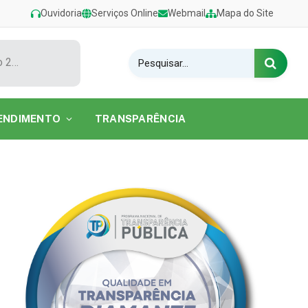
Ouvidoria
Serviços Online
Webmail
Mapa do Site
Show de Tarcísio do Acordeon encerra o Festival de Verão 2026 na Praia do Caripi
ENDIMENTO
TRANSPARÊNCIA