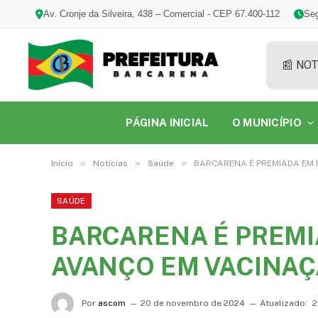
Av. Cronje da Silveira, 438 – Comercial - CEP 67.400-112
Seg
📰 NOT
PÁGINA INICIAL
O MUNICÍPIO
»
»
»
Início
Notícias
Saúde
BARCARENA É PREMIADA EM 
SAÚDE
BARCARENA É PREMI
AVANÇO EM VACINA
Por
ascom
20 de novembro de 2024
Atualizado:
2