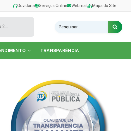
Ouvidoria
Serviços Online
Webmail
Mapa do Site
Show de Tarcísio do Acordeon encerra o Festival de Verão 2026 na Praia do Caripi
ENDIMENTO
TRANSPARÊNCIA