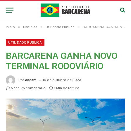
»
»
»
Início
Notícias
Utilidade Pública
BARCARENA GANHA NOVO TERMINAL RODOVIÁRIO
UTILIDADE PÚBLICA
BARCARENA GANHA NOVO
TERMINAL RODOVIÁRIO
Por
ascom
16 de outubro de 2023
Nenhum comentário
1 Min de leitura