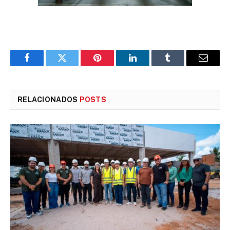
Facebook
Twitter
Pinterest
LinkedIn
Tumblr
E-
mail
RELACIONADOS
POSTS