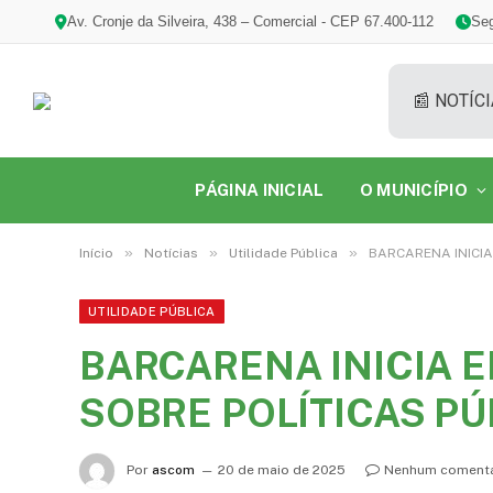
Av. Cronje da Silveira, 438 – Comercial - CEP 67.400-112
Seg
📰 NOTÍCI
PÁGINA INICIAL
O MUNICÍPIO
»
»
»
Início
Notícias
Utilidade Pública
BARCARENA INICI
UTILIDADE PÚBLICA
BARCARENA INICIA 
SOBRE POLÍTICAS P
Por
ascom
20 de maio de 2025
Nenhum comentá