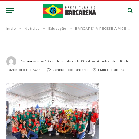
»
»
»
Início
Notícias
Educação
BARCARENA RECEBE A VICE-GOVERNADORA HANA GHASSAN NA FESTA DO NATAL DA GENTE
Por
ascom
10 de dezembro de 2024
Atualizado:
10 de
dezembro de 2024
Nenhum comentário
1 Min de leitura