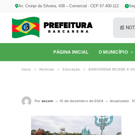
Av. Cronje da Silveira, 438 – Comercial - CEP 67.400-112
Seg
📰 NOT
PÁGINA INICIAL
O MUNICÍPIO
»
»
»
Início
Notícias
Educação
BARCARENA RECEBE A VI
Por
ascom
10 de dezembro de 2024
Atualizado:
1