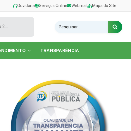
Ouvidoria
Serviços Online
Webmail
Mapa do Site
Show de Tarcísio do Acordeon encerra o Festival de Verão 2026 na Praia do Caripi
ENDIMENTO
TRANSPARÊNCIA