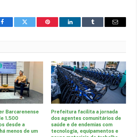
Facebook
Twitter
Pinterest
LinkedIn
Tumblr
E-
mail
er Barcarenense
Prefeitura facilita a jornada
de 1.500
dos agentes comunitários de
os desde a
saúde e de endemias com
 há menos de um
tecnologia, equipamentos e