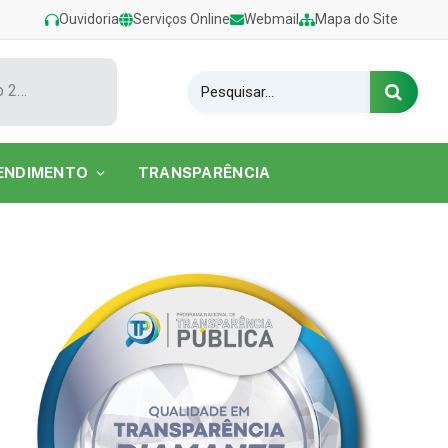
Ouvidoria
Serviços Online
Webmail
Mapa do Site
Show de Tarcísio do Acordeon encerra o Festival de Verão 2026 na Praia do Caripi
ENDIMENTO
TRANSPARÊNCIA