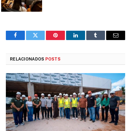
Facebook
Twitter
Pinterest
LinkedIn
Tumblr
E-
mail
RELACIONADOS
POSTS