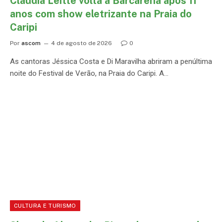
Claudia Leitte volta a Barcarena após 11
anos com show eletrizante na Praia do
Caripi
Por
ascom
4 de agosto de 2026
0
As cantoras Jéssica Costa e Di Maravilha abriram a penúltima
noite do Festival de Verão, na Praia do Caripi. A…
CULTURA E TURISMO