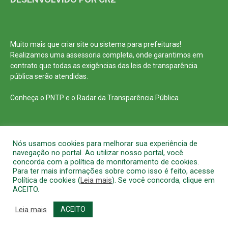
Muito mais que
criar site
ou
sistema para prefeituras
!
Realizamos uma
assessoria
completa, onde garantimos em
contrato que todas as exigências das
leis de transparência
pública
serão atendidas.
Conheça o
PNTP
e o
Radar da Transparência Pública
Nós usamos cookies para melhorar sua experiência de
Todos os direitos reservados a Prefeitura Municipal de Barcarena
navegação no portal. Ao utilizar nosso portal, você
concorda com a política de monitoramento de cookies.
Mapa do Site
Acessar Área Administrativa
Acessar o Webmail
Para ter mais informações sobre como isso é feito, acesse
Política de cookies (
Leia mais
). Se você concorda, clique em
ACEITO.
Leia mais
ACEITO