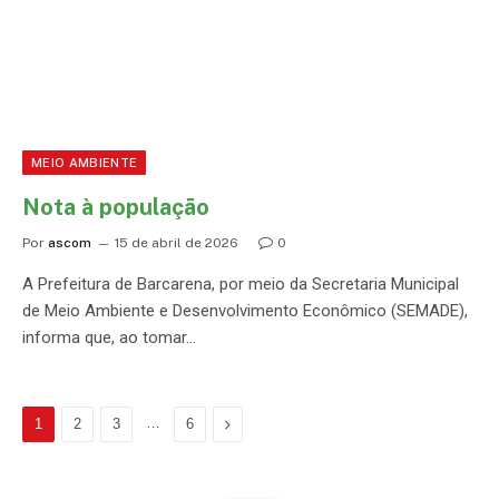
MEIO AMBIENTE
Nota à população
Por
ascom
15 de abril de 2026
0
A Prefeitura de Barcarena, por meio da Secretaria Municipal
de Meio Ambiente e Desenvolvimento Econômico (SEMADE),
informa que, ao tomar…
…
Proximo
1
2
3
6