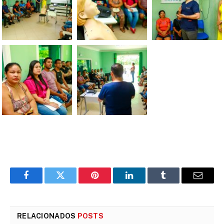
Facebook
Twitter
Pinterest
LinkedIn
Tumblr
E-
mail
RELACIONADOS
POSTS