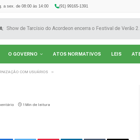
. a sex. de 08:00 às 14:00
(91) 99165-1391
Show de Tarcísio do Acordeon encerra o F
A:
O GOVERNO
ATOS NORMATIVOS
LEIS
AT
»
ERNIZAÇÃO COM USUÁRIOS
entário
1 Min de leitura