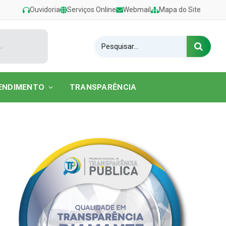
Ouvidoria
Serviços Online
Webmail
Mapa do Site
estival de Verão 2026 na Praia do Caripi
ENDIMENTO
TRANSPARÊNCIA