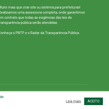
Muito mais que
criar site
ou
sistema para prefeituras
!
Realizamos uma
assessoria
completa, onde garantimos
em contrato que todas as exigências das
leis de
transparência pública
serão atendidas.
Conheça o
PNTP
e o
Radar da Transparência Pública
cessar Área Administrativa
Acessar o Webmail
 de
Leia mais
ACEITO