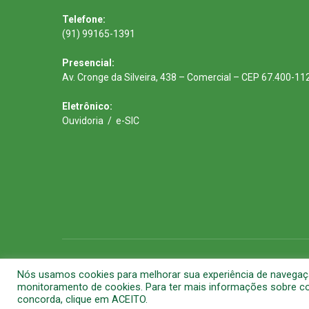
Telefone:
(91) 99165-1391
Presencial:
Av. Cronge da Silveira, 438 – Comercial – CEP 67.400-11
Eletrônico:
Ouvidoria
/
e-SIC
Todos os direitos reservados a Prefeitura Municipal de Barca
Nós usamos cookies para melhorar sua experiência de navegação 
monitoramento de cookies. Para ter mais informações sobre com
concorda, clique em ACEITO.