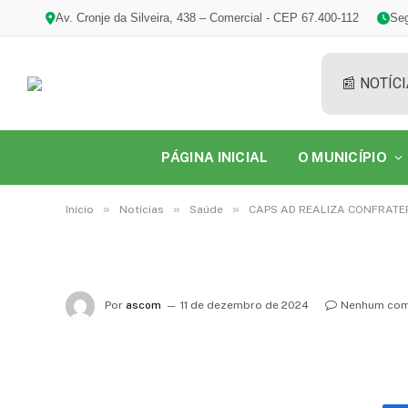
Av. Cronje da Silveira, 438 – Comercial - CEP 67.400-112
Seg
📰 NOTÍCI
PÁGINA INICIAL
O MUNICÍPIO
»
»
»
Início
Notícias
Saúde
CAPS AD REALIZA CONFRAT
Por
ascom
11 de dezembro de 2024
Nenhum com