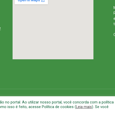
2
rena
Mapa do Site
A
no portal. Ao utilizar nosso portal, você concorda com a política
o isso é feito, acesse Política de cookies (
Leia mais
). Se você