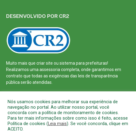
DESENVOLVIDO POR CR2
Muito mais que
criar site
ou
sistema para prefeituras
!
Realizamos uma
assessoria
completa, onde garantimos em
contrato que todas as exigências das
leis de transparência
pública
serão atendidas.
Conheça o
PNTP
e o
Radar da Transparência Pública
Nós usamos cookies para melhorar sua experiência de
navegação no portal. Ao utilizar nosso portal, você
concorda com a política de monitoramento de cookies.
Para ter mais informações sobre como isso é feito, acesse
Política de cookies (
Leia mais
). Se você concorda, clique em
Todos os direitos reservados a Prefeitura Municipal de Barcarena
ACEITO.