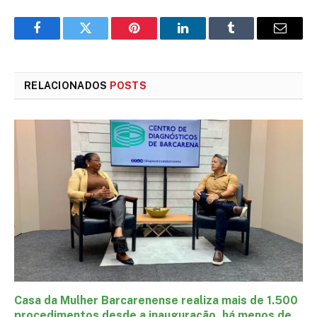
Facebook
Twitter
Pinterest
LinkedIn
Tumblr
E-
mail
RELACIONADOS
POSTS
Casa da Mulher Barcarenense realiza mais de 1.500
procedimentos desde a inauguração, há menos de