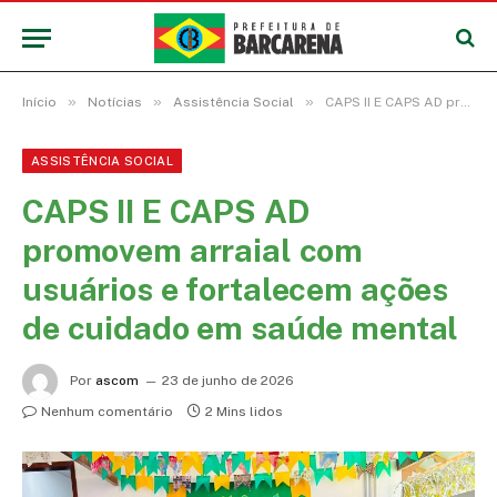
»
»
»
Início
Notícias
Assistência Social
CAPS II E CAPS AD promovem arraial com usuários e fortalecem ações de cuidado em saúde mental
ASSISTÊNCIA SOCIAL
CAPS II E CAPS AD
promovem arraial com
usuários e fortalecem ações
de cuidado em saúde mental
Por
ascom
23 de junho de 2026
Nenhum comentário
2 Mins lidos