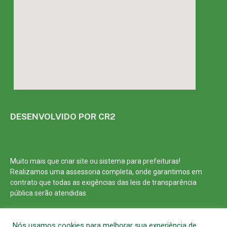
DESENVOLVIDO POR CR2
Muito mais que
criar site
ou
sistema para prefeituras
!
Realizamos uma
assessoria
completa, onde garantimos em
contrato que todas as exigências das
leis de transparência
pública
serão atendidas.
Conheça o
PNTP
e o
Radar da Transparência Pública
Nós usamos cookies para melhorar sua experiência de