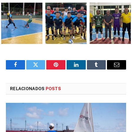
Facebook
Twitter
Pinterest
LinkedIn
Tumblr
E-
mail
RELACIONADOS
POSTS