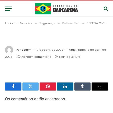
»
»
»
»
Início
Notícias
Segurança
Defesa Civil
DEFESA CIVIL MUNICIPAL PARTICIPA DE SIMULADO DE EMERGÊNCIA COM COMUNIDADES DE BARCARENA
Por
ascom
7 de abril de 2025
Atualizado:
7 de abril de
2025
Nenhum comentário
1 Min de leitura
Facebook
Twitter
Pinterest
LinkedIn
Tumblr
E-
mail
Os comentários estão encerrados.