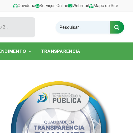
Ouvidoria
Serviços Online
Webmail
Mapa do Site
Show de Tarcísio do Acordeon encerra o Festival de Verão 2026 na Praia do Caripi
ENDIMENTO
TRANSPARÊNCIA