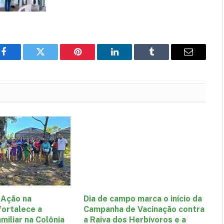
Facebook
Twitter
Pinterest
LinkedIn
Tumblr
E-
mail
Ação na
Dia de campo marca o início da
ortalece a
Campanha de Vacinação contra
amiliar na Colônia
a Raiva dos Herbívoros e a