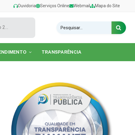
Ouvidoria
Serviços Online
Webmail
Mapa do Site
Show de Tarcísio do Acordeon encerra o Festival de Verão 2026 na Praia do Caripi
ENDIMENTO
TRANSPARÊNCIA