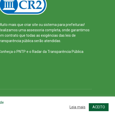
Muito mais que
criar site
ou
sistema para prefeituras
!
Realizamos uma
assessoria
completa, onde garantimos
em contrato que todas as exigências das
leis de
transparência pública
serão atendidas.
Conheça o
PNTP
e o
Radar da Transparência Pública
cessar Área Administrativa
Acessar o Webmail
 de
Leia mais
ACEITO