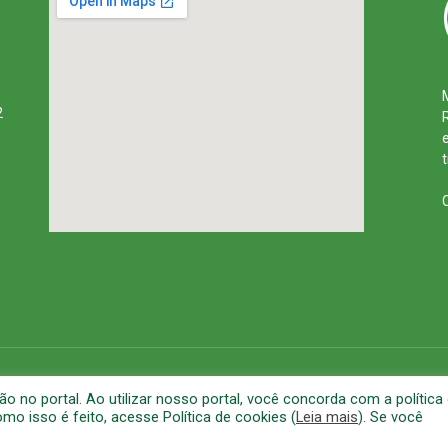
2
rena
Mapa do Site
A
no portal. Ao utilizar nosso portal, você concorda com a política
o isso é feito, acesse Política de cookies (
Leia mais
). Se você