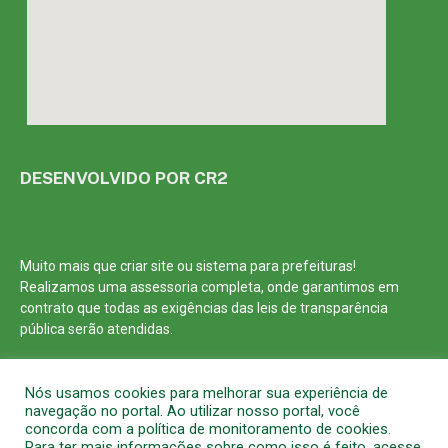
DESENVOLVIDO POR CR2
Muito mais que
criar site
ou
sistema para prefeituras
!
Realizamos uma
assessoria
completa, onde garantimos em
contrato que todas as exigências das
leis de transparência
pública
serão atendidas.
Conheça o
PNTP
e o
Radar da Transparência Pública
Nós usamos cookies para melhorar sua experiência de
navegação no portal. Ao utilizar nosso portal, você
concorda com a política de monitoramento de cookies.
Para ter mais informações sobre como isso é feito, acesse