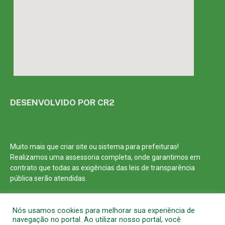
DESENVOLVIDO POR CR2
Muito mais que
criar site
ou
sistema para prefeituras
!
Realizamos uma
assessoria
completa, onde garantimos em
contrato que todas as exigências das
leis de transparência
pública
serão atendidas.
Conheça o
PNTP
e o
Radar da Transparência Pública
Nós usamos cookies para melhorar sua experiência de
navegação no portal. Ao utilizar nosso portal, você