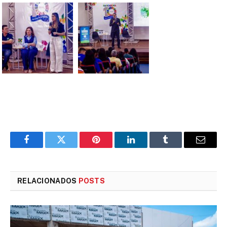
Facebook
Twitter
Pinterest
LinkedIn
Tumblr
E-
mail
RELACIONADOS
POSTS