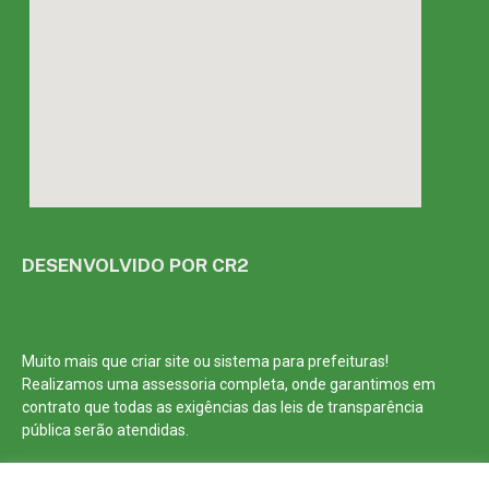
DESENVOLVIDO POR CR2
Muito mais que
criar site
ou
sistema para prefeituras
!
Realizamos uma
assessoria
completa, onde garantimos em
contrato que todas as exigências das
leis de transparência
pública
serão atendidas.
Conheça o
PNTP
e o
Radar da Transparência Pública