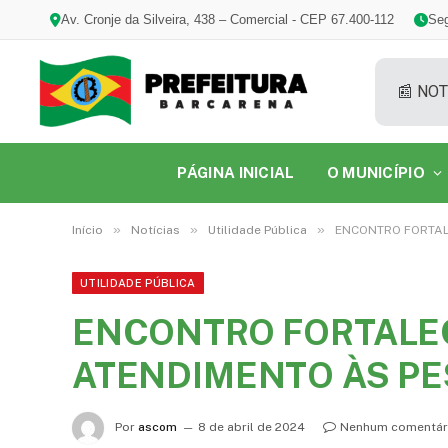
Av. Cronje da Silveira, 438 – Comercial - CEP 67.400-112
Seg
📰 NOT
PÁGINA INICIAL
O MUNICÍPIO
»
»
»
Início
Notícias
Utilidade Pública
ENCONTRO FORTAL
UTILIDADE PÚBLICA
ENCONTRO FORTALE
ATENDIMENTO ÀS PE
Por
ascom
8 de abril de 2024
Nenhum comentár