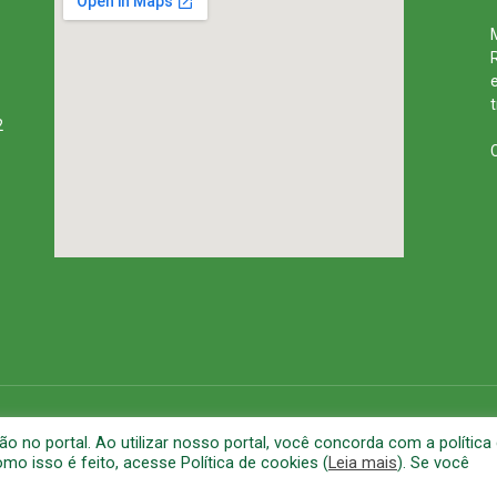
2
rena
Mapa do Site
A
no portal. Ao utilizar nosso portal, você concorda com a política
o isso é feito, acesse Política de cookies (
Leia mais
). Se você