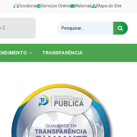
Ouvidoria
Serviços Online
Webmail
Mapa do Site
Show de Tarcísio do Acordeon encerra o Festival de Verão 2026 na Praia do Caripi
ENDIMENTO
TRANSPARÊNCIA