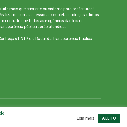
Muito mais que
criar site
ou
sistema para prefeituras
!
Realizamos uma
assessoria
completa, onde garantimos
em contrato que todas as exigências das
leis de
transparência pública
serão atendidas.
Conheça o
PNTP
e o
Radar da Transparência Pública
cessar Área Administrativa
Acessar o Webmail
 de
Leia mais
ACEITO