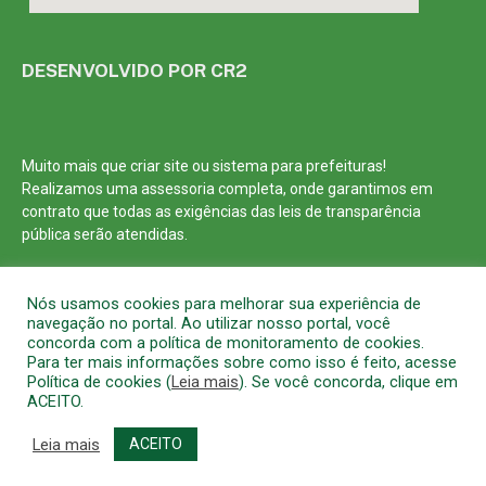
DESENVOLVIDO POR CR2
Muito mais que
criar site
ou
sistema para prefeituras
!
Realizamos uma
assessoria
completa, onde garantimos em
contrato que todas as exigências das
leis de transparência
pública
serão atendidas.
Conheça o
PNTP
e o
Radar da Transparência Pública
Nós usamos cookies para melhorar sua experiência de
navegação no portal. Ao utilizar nosso portal, você
concorda com a política de monitoramento de cookies.
Para ter mais informações sobre como isso é feito, acesse
Política de cookies (
Leia mais
). Se você concorda, clique em
Todos os direitos reservados a Prefeitura Municipal de Barcarena
ACEITO.
Mapa do Site
Acessar Área Administrativa
Acessar o Webmail
Leia mais
ACEITO