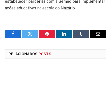
estabelecer parcerias com a Semed para implementar
ações educativas na escola do Nazário.
Facebook
Twitter
Pinterest
LinkedIn
Tumblr
E-
mail
RELACIONADOS
POSTS