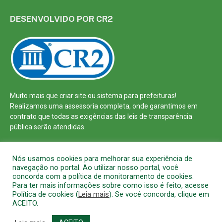
DESENVOLVIDO POR CR2
Muito mais que
criar site
ou
sistema para prefeituras
!
Realizamos uma
assessoria
completa, onde garantimos em
contrato que todas as exigências das
leis de transparência
pública
serão atendidas.
Conheça o
PNTP
e o
Radar da Transparência Pública
Nós usamos cookies para melhorar sua experiência de
navegação no portal. Ao utilizar nosso portal, você
concorda com a política de monitoramento de cookies.
Para ter mais informações sobre como isso é feito, acesse
Política de cookies (
Leia mais
). Se você concorda, clique em
Todos os direitos reservados a Prefeitura Municipal de Barcarena
ACEITO.
Mapa do Site
Acessar Área Administrativa
Acessar o Webmail