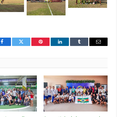
Facebook
Twitter
Pinterest
LinkedIn
Tumblr
E-
mail