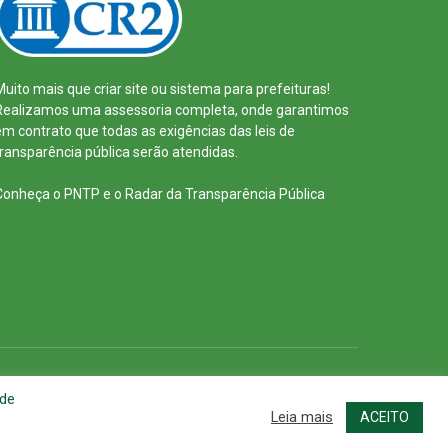
Muito mais que
criar site
ou
sistema para prefeituras
!
Realizamos uma
assessoria
completa, onde garantimos
em contrato que todas as exigências das
leis de
transparência pública
serão atendidas.
Conheça o
PNTP
e o
Radar da Transparência Pública
cessar Área Administrativa
Acessar o Webmail
 de
Leia mais
ACEITO