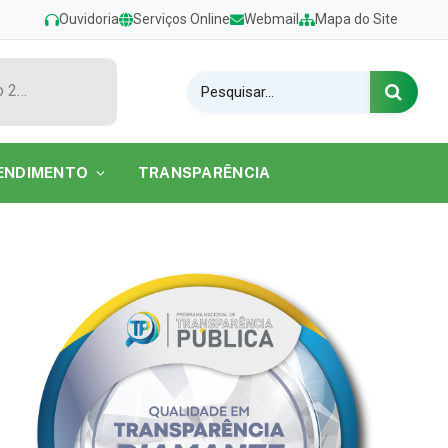
Ouvidoria
Serviços Online
Webmail
Mapa do Site
Show de Tarcísio do Acordeon encerra o Festival de Verão 2026 na Praia do Caripi
ENDIMENTO
TRANSPARÊNCIA