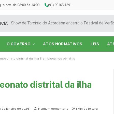
. a sex. de 08:00 às 14:00
(91) 99165-1391
ÍCIA:
O GOVERNO
ATOS NORMATIVOS
LEIS
AT
ampeonato distrital da ilha Trambioca nos pênaltis
onato distrital da ilha
s
2 de janeiro de 2026
Nenhum comentário
1 Min de leitura