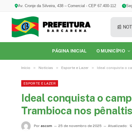
Av. Cronje da Silveira, 438 – Comercial - CEP 67.400-112
Seg
📰 NOT
PÁGINA INICIAL
O MUNICÍPIO
»
»
»
Início
Notícias
Esporte e Lazer
Ideal conquista o c
ESPORTE E LAZER
Ideal conquista o campe
Trambioca nos pênalti
Por
ascom
25 de novembro de 2025
Atualizado:
1