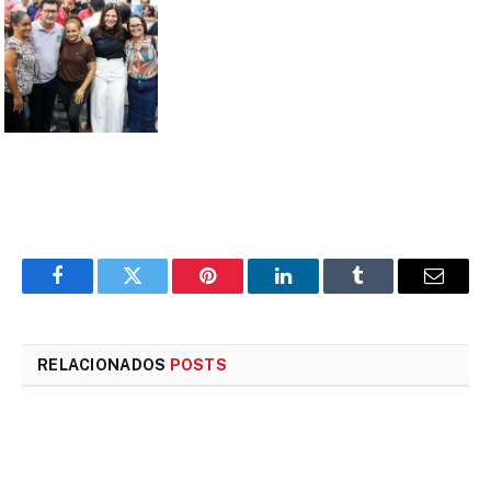
Facebook
Twitter
Pinterest
LinkedIn
Tumblr
E-
mail
RELACIONADOS
POSTS