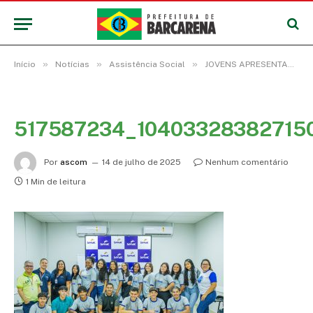
»
»
»
Início
Notícias
Assistência Social
JOVENS APRESENTAM PROJETO FINAL DO CURSO DE ADMINISTRADOR DE REDES
517587234_10403328382715
Por
ascom
14 de julho de 2025
Nenhum comentário
1 Min de leitura