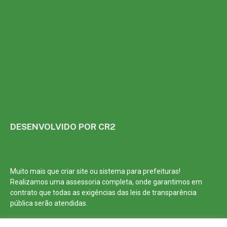
DESENVOLVIDO POR CR2
Muito mais que
criar site
ou
sistema para prefeituras
!
Realizamos uma
assessoria
completa, onde garantimos em
contrato que todas as exigências das
leis de transparência
pública
serão atendidas.
Conheça o
PNTP
e o
Radar da Transparência Pública