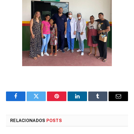
Facebook
Twitter
Pinterest
LinkedIn
Tumblr
E-
mail
RELACIONADOS
POSTS