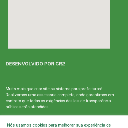
DESENVOLVIDO POR CR2
Muito mais que
criar site
ou
sistema para prefeituras
!
Realizamos uma
assessoria
completa, onde garantimos em
contrato que todas as exigências das
leis de transparência
pública
serão atendidas.
Conheça o
PNTP
e o
Radar da Transparência Pública
Nós usamos cookies para melhorar sua experiência de