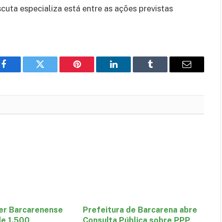
uta especializa está entre as ações previstas
Facebook
Twitter
Pinterest
LinkedIn
Tumblr
E-
mail
er Barcarenense
Prefeitura de Barcarena abre
de 1.500
Consulta Pública sobre PPP