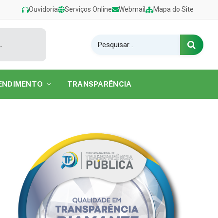
Ouvidoria
Serviços Online
Webmail
Mapa do Site
estival de Verão 2026 na Praia do Caripi
ENDIMENTO
TRANSPARÊNCIA