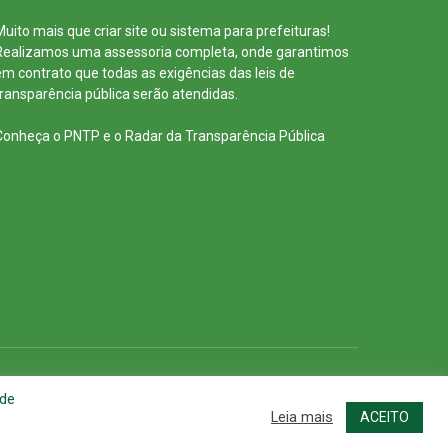
Muito mais que
criar site
ou
sistema para prefeituras
!
Realizamos uma
assessoria
completa, onde garantimos
em contrato que todas as exigências das
leis de
transparência pública
serão atendidas.
Conheça o
PNTP
e o
Radar da Transparência Pública
cessar Área Administrativa
Acessar o Webmail
 de
Leia mais
ACEITO