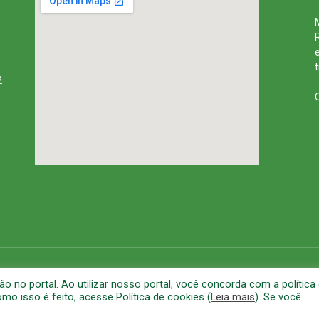
2
rena
Mapa do Site
A
no portal. Ao utilizar nosso portal, você concorda com a política
o isso é feito, acesse Política de cookies (
Leia mais
). Se você