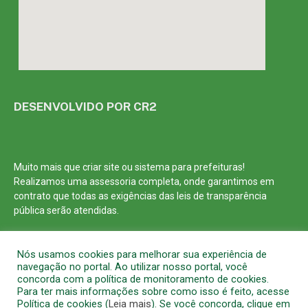
DESENVOLVIDO POR CR2
Muito mais que
criar site
ou
sistema para prefeituras
!
Realizamos uma
assessoria
completa, onde garantimos em
contrato que todas as exigências das
leis de transparência
pública
serão atendidas.
Conheça o
PNTP
e o
Radar da Transparência Pública
Nós usamos cookies para melhorar sua experiência de
navegação no portal. Ao utilizar nosso portal, você
concorda com a política de monitoramento de cookies.
Para ter mais informações sobre como isso é feito, acesse
Política de cookies (
Leia mais
). Se você concorda, clique em
Todos os direitos reservados a Prefeitura Municipal de Barcarena