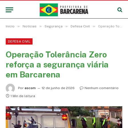
»
»
»
»
Início
Notícias
Segurança
Defesa Civil
Operação Tolerância Zero reforça a segurança viária em Barcarena
DEFESA CIVIL
Operação Tolerância Zero
reforça a segurança viária
em Barcarena
Por
ascom
12 de junho de 2026
Nenhum comentário
1 Min de leitura