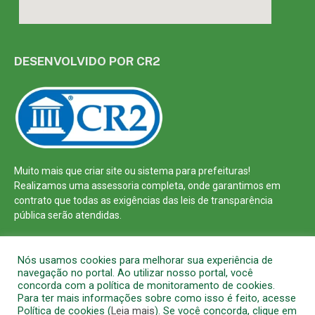
DESENVOLVIDO POR CR2
Muito mais que
criar site
ou
sistema para prefeituras
!
Realizamos uma
assessoria
completa, onde garantimos em
contrato que todas as exigências das
leis de transparência
pública
serão atendidas.
Conheça o
PNTP
e o
Radar da Transparência Pública
Nós usamos cookies para melhorar sua experiência de
navegação no portal. Ao utilizar nosso portal, você
concorda com a política de monitoramento de cookies.
Para ter mais informações sobre como isso é feito, acesse
Política de cookies (
Leia mais
). Se você concorda, clique em
Todos os direitos reservados a Prefeitura Municipal de Barcarena