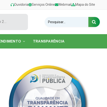
Ouvidoria
Serviços Online
Webmail
Mapa do Site
Show de Tarcísio do Acordeon encerra o Festival de Verão 2026 na Praia do Caripi
ENDIMENTO
TRANSPARÊNCIA