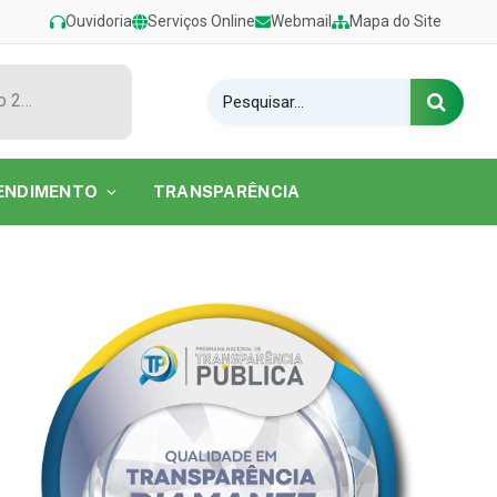
Ouvidoria
Serviços Online
Webmail
Mapa do Site
Show de Tarcísio do Acordeon encerra o Festival de Verão 2026 na Praia do Caripi
ENDIMENTO
TRANSPARÊNCIA