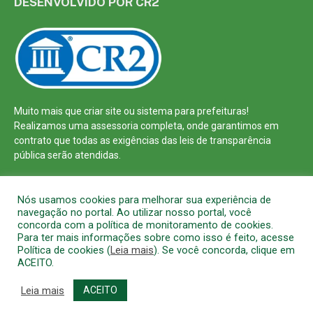
DESENVOLVIDO POR CR2
Muito mais que
criar site
ou
sistema para prefeituras
!
Realizamos uma
assessoria
completa, onde garantimos em
contrato que todas as exigências das
leis de transparência
pública
serão atendidas.
Conheça o
PNTP
e o
Radar da Transparência Pública
Nós usamos cookies para melhorar sua experiência de
navegação no portal. Ao utilizar nosso portal, você
concorda com a política de monitoramento de cookies.
Para ter mais informações sobre como isso é feito, acesse
Política de cookies (
Leia mais
). Se você concorda, clique em
Todos os direitos reservados a Prefeitura Municipal de Barcarena
ACEITO.
Mapa do Site
Acessar Área Administrativa
Acessar o Webmail
Leia mais
ACEITO