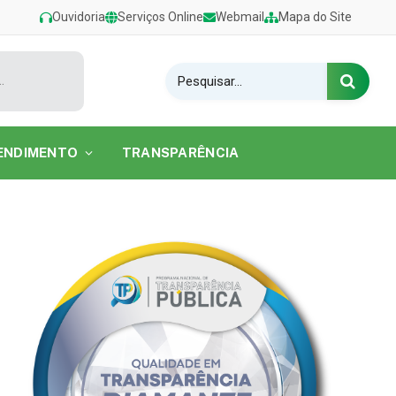
Ouvidoria
Serviços Online
Webmail
Mapa do Site
estival de Verão 2026 na Praia do Caripi
ENDIMENTO
TRANSPARÊNCIA