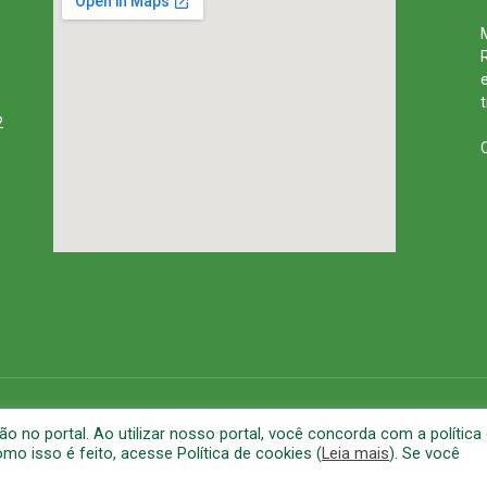
2
rena
Mapa do Site
A
no portal. Ao utilizar nosso portal, você concorda com a política
o isso é feito, acesse Política de cookies (
Leia mais
). Se você