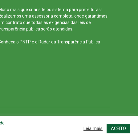
Muito mais que
criar site
ou
sistema para prefeituras
!
Realizamos uma
assessoria
completa, onde garantimos
em contrato que todas as exigências das
leis de
transparência pública
serão atendidas.
Conheça o
PNTP
e o
Radar da Transparência Pública
cessar Área Administrativa
Acessar o Webmail
 de
Leia mais
ACEITO