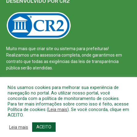
DESENVOLVIDO POR CR2
Muito mais que
criar site
ou
sistema para prefeituras
!
Realizamos uma
assessoria
completa, onde garantimos em
contrato que todas as exigências das
leis de transparência
pública
serão atendidas.
Conheça o
PNTP
e o
Radar da Transparência Pública
Nós usamos cookies para melhorar sua experiência de
navegação no portal. Ao utilizar nosso portal, você
concorda com a política de monitoramento de cookies.
Para ter mais informações sobre como isso é feito, acesse
Política de cookies (
Leia mais
). Se você concorda, clique em
Todos os direitos reservados a Prefeitura Municipal de Barcarena
ACEITO.
Mapa do Site
Acessar Área Administrativa
Acessar o Webmail
Leia mais
ACEITO