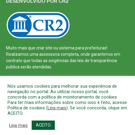
DESENVOLVIDO POR CR2
Muito mais que
criar site
ou
sistema para prefeituras
!
Realizamos uma
assessoria
completa, onde garantimos em
contrato que todas as exigências das
leis de transparência
pública
serão atendidas.
Conheça o
PNTP
e o
Radar da Transparência Pública
Nós usamos cookies para melhorar sua experiência de
navegação no portal. Ao utilizar nosso portal, você
concorda com a política de monitoramento de cookies.
Para ter mais informações sobre como isso é feito, acesse
Política de cookies (
Leia mais
). Se você concorda, clique em
Todos os direitos reservados a Prefeitura Municipal de Barcarena
ACEITO.
Mapa do Site
Acessar Área Administrativa
Acessar o Webmail
Leia mais
ACEITO