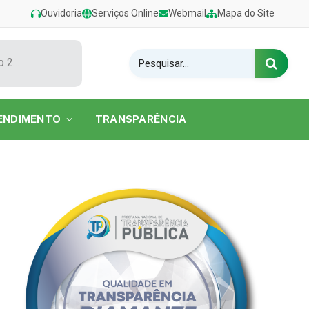
Ouvidoria
Serviços Online
Webmail
Mapa do Site
Show de Tarcísio do Acordeon encerra o Festival de Verão 2026 na Praia do Caripi
ENDIMENTO
TRANSPARÊNCIA