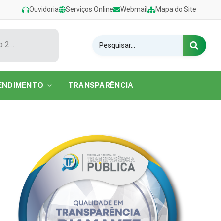
Ouvidoria
Serviços Online
Webmail
Mapa do Site
Show de Tarcísio do Acordeon encerra o Festival de Verão 2026 na Praia do Caripi
ENDIMENTO
TRANSPARÊNCIA