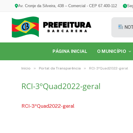
Av. Cronje da Silveira, 438 – Comercial - CEP 67.400-112
Seg
NOT
PÁGINA INICIAL
O MUNICÍPIO
»
»
Início
Portal da Transparência
RCI-3ºQuad2022-geral
RCI-3ºQuad2022-geral
RCI-3ºQuad2022-geral