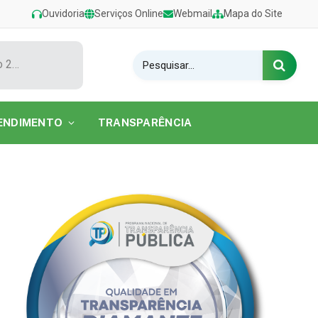
Ouvidoria
Serviços Online
Webmail
Mapa do Site
Show de Tarcísio do Acordeon encerra o Festival de Verão 2026 na Praia do Caripi
ENDIMENTO
TRANSPARÊNCIA