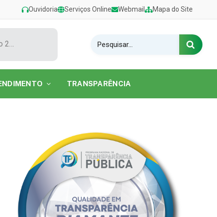
Ouvidoria
Serviços Online
Webmail
Mapa do Site
Show de Tarcísio do Acordeon encerra o Festival de Verão 2026 na Praia do Caripi
ENDIMENTO
TRANSPARÊNCIA