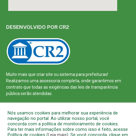
DESENVOLVIDO POR CR2
Muito mais que
criar site
ou
sistema para prefeituras
!
Realizamos uma
assessoria
completa, onde garantimos em
contrato que todas as exigências das
leis de transparência
pública
serão atendidas.
Conheça o
PNTP
e o
Radar da Transparência Pública
Nós usamos cookies para melhorar sua experiência de
navegação no portal. Ao utilizar nosso portal, você
concorda com a política de monitoramento de cookies.
Para ter mais informações sobre como isso é feito, acesse
Política de cookies (
Leia mais
). Se você concorda, clique em
Todos os direitos reservados a Prefeitura Municipal de Barcarena