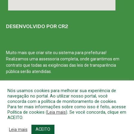
DESENVOLVIDO POR CR2
Muito mais que
criar site
ou
sistema para prefeituras
!
Realizamos uma
assessoria
completa, onde garantimos em
contrato que todas as exigências das
leis de transparência
pública
serão atendidas.
Conheça o
PNTP
e o
Radar da Transparência Pública
Nós usamos cookies para melhorar sua experiência de
navegação no portal. Ao utilizar nosso portal, você
concorda com a política de monitoramento de cookies.
Para ter mais informações sobre como isso é feito, acesse
Política de cookies (
Leia mais
). Se você concorda, clique em
Todos os direitos reservados a Prefeitura Municipal de Barcarena
ACEITO.
Mapa do Site
Acessar Área Administrativa
Acessar o Webmail
Leia mais
ACEITO