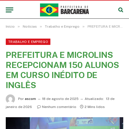
»
»
»
Início
Notícias
Trabalho e Emprego
PREFEITURA E MICROLINS RECEPCIONAM 150 ALUNOS EM CURSO INÉDITO DE INGLÊS
TRABALHO E EMPREGO
PREFEITURA E MICROLINS
RECEPCIONAM 150 ALUNOS
EM CURSO INÉDITO DE
INGLÊS
Por
ascom
18 de agosto de 2025
Atualizado:
13 de
janeiro de 2026
Nenhum comentário
2 Mins lidos